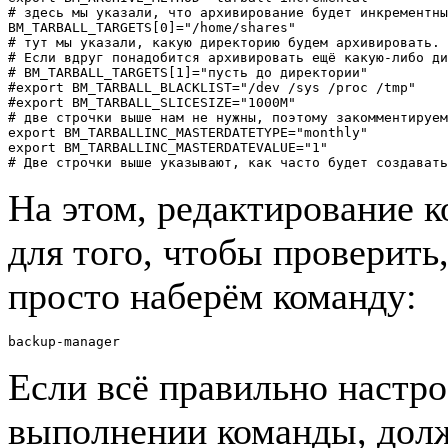
# здесь мы указали, что архивирование будет инкрементны
BM_TARBALL_TARGETS[0]="/home/shares"
# тут мы указали, какую директорию будем архивировать.
# Если вдруг понадобится архивировать ещё какую-либо ди
# BM_TARBALL_TARGETS[1]="пусть до директории"
#export BM_TARBALL_BLACKLIST="/dev /sys /proc /tmp"
#export BM_TARBALL_SLICESIZE="1000M"
# две строчки выше нам не нужны, поэтому закомментируем
export BM_TARBALLINC_MASTERDATETYPE="monthly"
export BM_TARBALLINC_MASTERDATEVALUE="1"
# Две строчки выше указывают, как часто будет создавать
На этом, редактирование к
для того, чтобы проверить,
просто наберём команду:
backup-manager
Если всё правильно настро
выполнении команды, дол