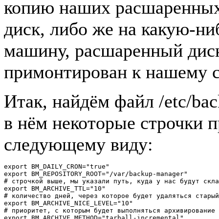
копию наших расшаренных
диск, либо же на какую-н
машину, расшаренный дис
примонтирован к нашему с
Итак, найдём файл /etc/ba
в нём некоторые строчки 
следующему виду:
export BM_DAILY_CRON="true"
export BM_REPOSITORY_ROOT="/var/backup-manager"
# строчкой выше, мы указали путь, куда у нас будут скла
export BM_ARCHIVE_TTL="10"
# количество дней, через которое будет удаляться старый
export BM_ARCHIVE_NICE_LEVEL="10"
# приоритет, с которым будет выполняться архивирование
export BM_ARCHIVE_METHOD="tarball-incremental"