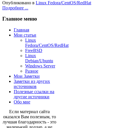
Опубликовано в
Linux Fedora/CentOS/RedHat
Подробнее ...
Главное меню
Главная
Мои статьи
Linux
Fedora/CentOS/RedHat
FreeBSD
Linux
Debian/Ubuntu
Windows Server
Разное
Мои Заметки
Заметки из других
источников
Полезные ссылки на
другие источники
Обо мне
Если материал сайта
оказался Вам полезным, то
лучшая благодарность - это
маленький доллар, а не